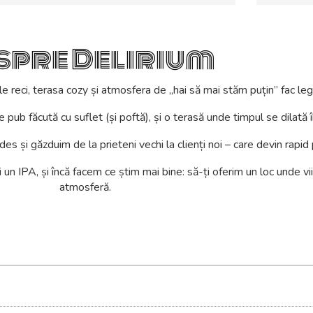
spre Delirium
le reci, terasa cozy și atmosfera de „hai să mai stăm puțin” fac le
ub făcută cu suflet (și poftă), și o terasă unde timpul se dilată 
s și găzduim de la prieteni vechi la clienți noi – care devin rapid
-i un IPA, și încă facem ce știm mai bine: să-ți oferim un loc unde v
atmosferă.