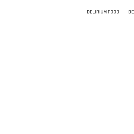
DELIRIUM FOOD
DE
I ZERO GRIJI.
 deliriu