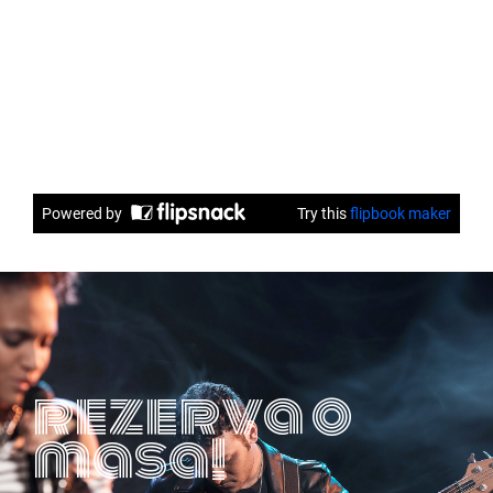
rezerva o
masa!