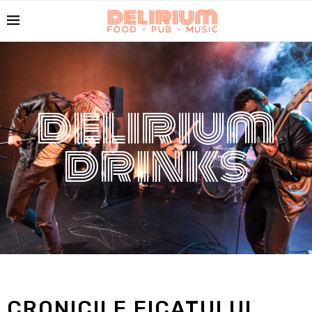
delirium
drinks
CRONICILE FICATULUI