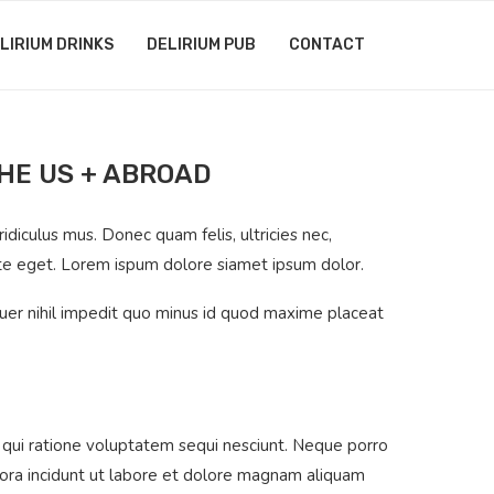
LIRIUM DRINKS
DELIRIUM PUB
CONTACT
THE US + ABROAD
iculus mus. Donec quam felis, ultricies nec,
ate eget. Lorem ispum dolore siamet ipsum dolor.
quer nihil impedit quo minus id quod maxime placeat
 qui ratione voluptatem sequi nesciunt. Neque porro
pora incidunt ut labore et dolore magnam aliquam