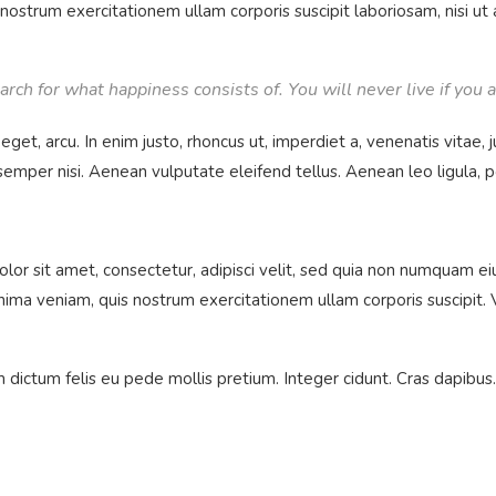
ostrum exercitationem ullam corporis suscipit laboriosam, nisi u
rch for what happiness consists of. You will never live if you a
 eget, arcu. In enim justo, rhoncus ut, imperdiet a, venenatis vitae,
mper nisi. Aenean vulputate eleifend tellus. Aenean leo ligula, por
or sit amet, consectetur, adipisci velit, sed quia non numquam ei
ma veniam, quis nostrum exercitationem ullam corporis suscipit
lam dictum felis eu pede mollis pretium. Integer cidunt. Cras dapi