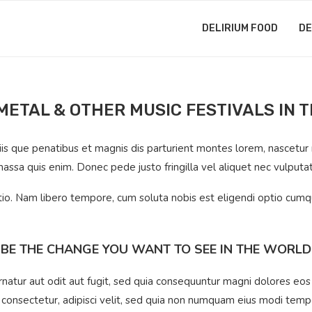
DELIRIUM FOOD
DE
 METAL & OTHER MUSIC FESTIVALS IN 
que penatibus et magnis dis parturient montes lorem, nascetur rid
assa quis enim. Donec pede justo fringilla vel aliquet nec vulput
ctio. Nam libero tempore, cum soluta nobis est eligendi optio cum
BE THE CHANGE YOU WANT TO SEE IN THE WORLD
atur aut odit aut fugit, sed quia consequuntur magni dolores eos
, consectetur, adipisci velit, sed quia non numquam eius modi tem